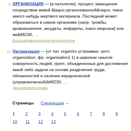
ОРГАНИЗАЦИЯ
— (в патологии), процесс замещения
9
посредством живой &laquo;организованной&raquo; ткани
какого нибудь мертвого материала. Последний может
образоваться в самом организме (напр. тромбы,
кровоизлияния, эксудаты, инфаркты, очаги некрозов) или
же&#8230; …
Большая медицинская энциклопедия
Организация
— (от лат. organizo устраиваю; англ.
10
organization; фр. organisation) 1) в широком смысле
совокупность людей, групп, объединенных для достижения
какой либо задачи на основе разделения труда,
обязанностей и наличия иерархической
(управленческой)&#8230; …
Энциклопедия права
Страницы
Следующая
→
1
2
3
4
5
6
7
8
9
10
11
12
13