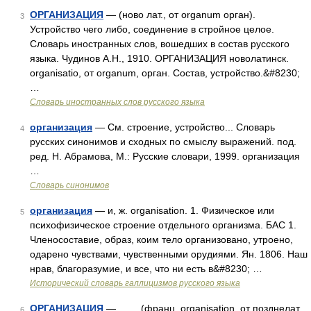
ОРГАНИЗАЦИЯ
— (ново лат., от organum орган).
3
Устройство чего либо, соединение в стройное целое.
Словарь иностранных слов, вошедших в состав русского
языка. Чудинов А.Н., 1910. ОРГАНИЗАЦИЯ новолатинск.
organisatio, от organum, орган. Состав, устройство.&#8230;
…
Словарь иностранных слов русского языка
организация
— См. строение, устройство... Словарь
4
русских синонимов и сходных по смыслу выражений. под.
ред. Н. Абрамова, М.: Русские словари, 1999. организация
…
Словарь синонимов
организация
— и, ж. organisation. 1. Физическое или
5
психофизическое строение отдельного организма. БАС 1.
Членосоставие, образ, коим тело организовано, утроено,
одарено чувствами, чувственными орудиями. Ян. 1806. Наш
нрав, благоразумие, и все, что ни есть в&#8230; …
Исторический словарь галлицизмов русского языка
ОРГАНИЗАЦИЯ
— (франц. organisation, от позднелат.
6