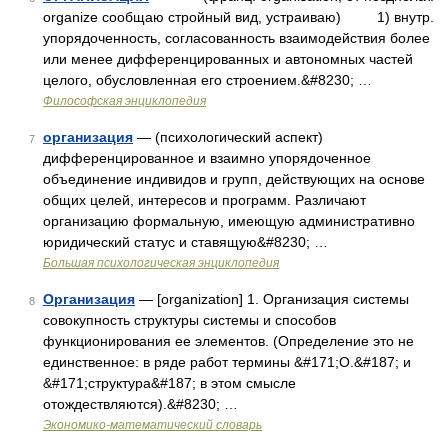
organize сообщаю стройный вид, устраиваю) 1) внутр.
упорядоченность, согласованность взаимодействия более
или менее дифференцированных и автономных частей
целого, обусловленная его строением.&#8230; …
Философская энциклопедия
организация
— (психологический аспект)
7
дифференцированное и взаимно упорядоченное
объединение индивидов и групп, действующих на основе
общих целей, интересов и программ. Различают
организацию формальную, имеющую административно
юридический статус и ставящую&#8230; …
Большая психологическая энциклопедия
Организация
— [organization] 1. Организация системы
8
совокупность структуры системы и способов
функционирования ее эле­ментов. (Определение это не
единственное: в ряде работ термины &#171;О.&#187; и
&#171;структура&#187; в этом смысле
отождествляются).&#8230; …
Экономико-математический словарь